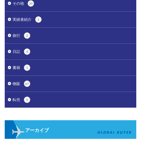
その他
20
実績者紹介
1
旅行
2
日記
4
書籍
1
物販
67
転売
5
アーカイブ