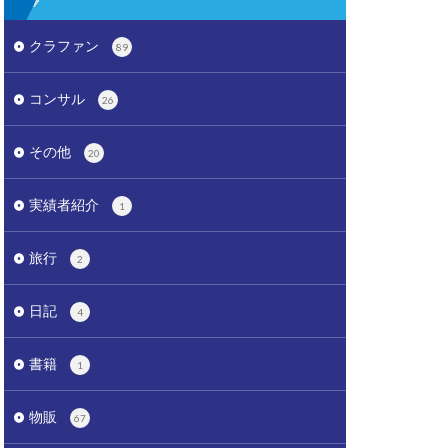
クラファン
89
コンサル
26
その他
20
実績者紹介
1
旅行
2
日記
4
書籍
1
物販
67