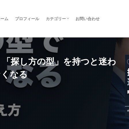
ホーム
プロフィール
カテゴリー
お問い合わせ
クラファン
物販
転売
コンサル
実績者紹介
日記
書籍
旅行
その他
— 「探し方の型」を持つと迷わ
なくなる