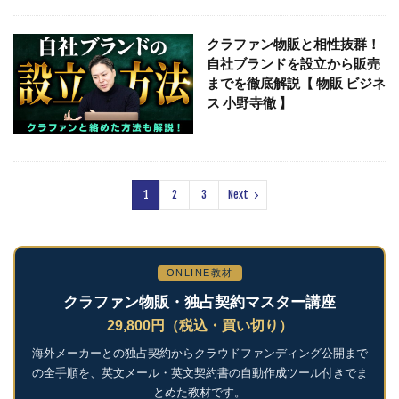
クラファン物販と相性抜群！
自社ブランドを設立から販売
までを徹底解説【 物販 ビジネ
ス 小野寺徹 】
1
2
3
Next
ONLINE教材
クラファン物販・独占契約マスター講座
29,800円（税込・買い切り）
海外メーカーとの独占契約からクラウドファンディング公開まで
の全手順を、英文メール・英文契約書の自動作成ツール付きでま
とめた教材です。