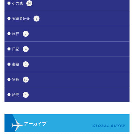
その他
20
実績者紹介
1
旅行
2
日記
4
書籍
1
物販
67
転売
5
アーカイブ