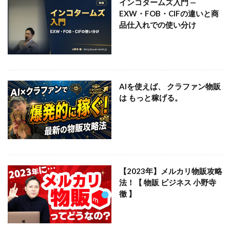
インコタームズ入門 —
EXW・FOB・CIFの違いと商
品仕入れでの使い分け
AIを使えば、 クラファン物販
は もっと稼げる。
【2023年】メルカリ物販攻略
法！【 物販 ビジネス 小野寺
徹 】