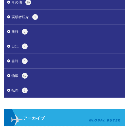
その他
20
実績者紹介
1
旅行
2
日記
4
書籍
1
物販
67
転売
5
アーカイブ