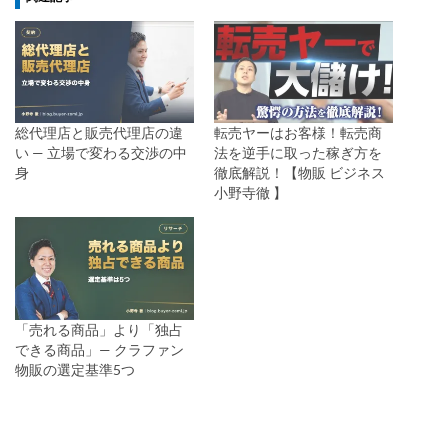
総代理店と販売代理店の違
転売ヤーはお客様！転売商
い — 立場で変わる交渉の中
法を逆手に取った稼ぎ方を
身
徹底解説！【物販 ビジネス
小野寺徹 】
「売れる商品」より「独占
できる商品」— クラファン
物販の選定基準5つ