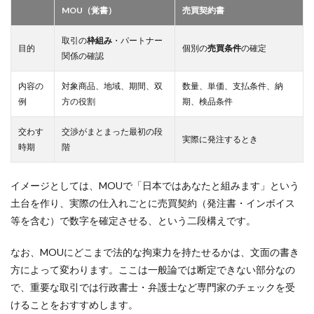
MOU（覚書）
売買契約書
取引の
枠組み
・パートナー
目的
個別の
売買条件
の確定
関係の確認
内容の
対象商品、地域、期間、双
数量、単価、支払条件、納
例
方の役割
期、検品条件
交わす
交渉がまとまった最初の段
実際に発注するとき
時期
階
イメージとしては、MOUで「日本ではあなたと組みます」という
土台を作り、実際の仕入れごとに売買契約（発注書・インボイス
等を含む）で数字を確定させる、という二段構えです。
なお、MOUにどこまで法的な拘束力を持たせるかは、文面の書き
方によって変わります。ここは一般論では断定できない部分なの
で、重要な取引では行政書士・弁護士など専門家のチェックを受
けることをおすすめします。