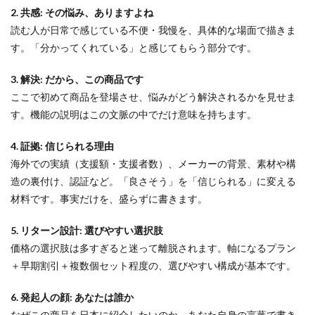
2. 共感: その悩み、ありますよね
読む人が日常で感じている不便・我慢を、具体的な場面で描きま
す。「分かってくれている」と感じてもらう部分です。
3. 解決: だから、この商品です
ここで初めて商品を登場させ、悩みがどう解決されるかを見せま
す。機能の説明はこの文脈の中でだけ意味を持ちます。
4. 証拠: 信じられる理由
海外での実績（支援額・支援者数）、メーカーの背景、素材や構
造の裏付け、認証など。「良さそう」を「信じられる」に変える
材料です。事実だけを、盛らずに書きます。
5. リターン設計: 選びやすい選択肢
価格の選択肢は多すぎると迷って離脱されます。軸になるプラン
＋早期割引＋複数個セット程度の、選びやすい構成が基本です。
6. 発起人の顔: あなたは誰か
なぜこの商品を日本に紹介したいのか。あなた自身の言葉で書き