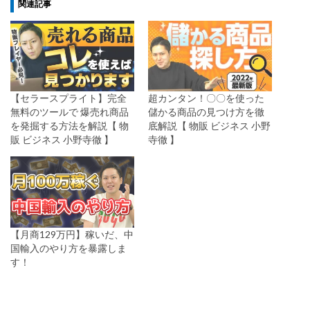
関連記事
【セラースプライト】完全
超カンタン！〇〇を使った
無料のツールで 爆売れ商品
儲かる商品の見つけ方を徹
を発掘する方法を解説【 物
底解説【 物販 ビジネス 小野
販 ビジネス 小野寺徹 】
寺徹 】
【月商129万円】稼いだ、中
国輸入のやり方を暴露しま
す！