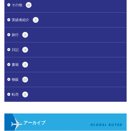
その他
20
実績者紹介
1
旅行
2
日記
4
書籍
1
物販
67
転売
5
アーカイブ