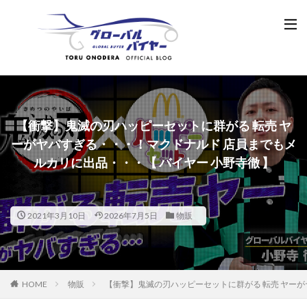
【衝撃】鬼滅の刃ハッピーセットに群がる 転売 ヤ
ーがヤバすぎる・・・！マクドナルド 店員までもメ
ルカリに出品・・・【 バイヤー 小野寺徹 】
2021年3月10日
2026年7月5日
物販
HOME
物販
【衝撃】鬼滅の刃ハッピーセットに群がる 転売 ヤーが