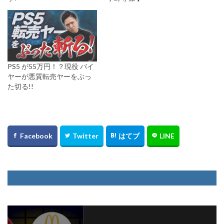
PS5 が55万円！？現役 バイ
ヤーが悪質転売ヤーをぶっ
た切る!!