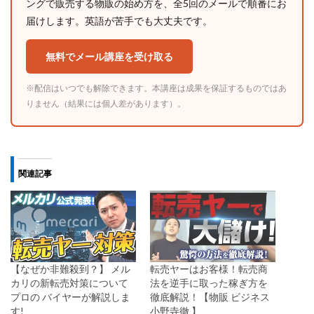
ングで販売する物販の始め方を、全5回のメールで順番にお
届けします。英語が苦手でも大丈夫です。
無料でメール講座を受け取る
※配信はいつでも解除できます。本講座は成果を保証するものではあ
りません（結果には個人差があります）。
関連記事
【なぜか非難殺到？】 メル
転売ヤーはお客様！転売商
カリの新転売対策について
法を逆手に取った稼ぎ方を
プロの バイヤーが解説しま
徹底解説！【物販 ビジネス
す!
小野寺徹 】