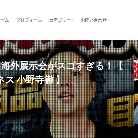
ホーム
プロフィール
カテゴリー
お問い合わせ
クラファン
物販
転売
コンサル
実績者紹介
日記
書籍
旅行
その他
？海外展示会がスゴすぎる！【
ネス 小野寺徹 】