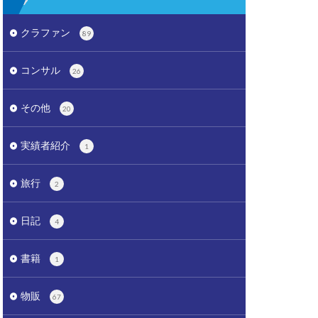
クラファン
89
コンサル
26
その他
20
実績者紹介
1
旅行
2
日記
4
書籍
1
物販
67