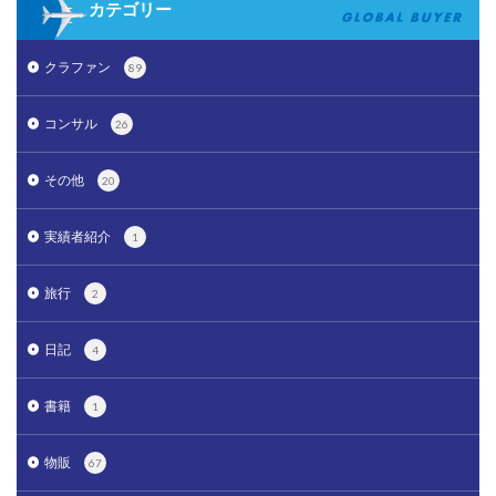
カテゴリー
クラファン
89
コンサル
26
その他
20
実績者紹介
1
旅行
2
日記
4
書籍
1
物販
67