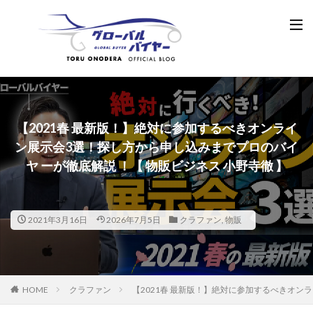
【2021春 最新版！】絶対に参加するべきオンライ
ン展示会3選！探し方から申し込みまでプロのバイ
ヤ ーが徹底解説 ！【 物販ビジネス 小野寺徹 】
2021年3月16日
2026年7月5日
クラファン
,
物販
HOME
クラファン
【2021春 最新版！】絶対に参加するべきオン