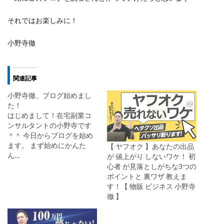
それではお楽しみに！
小野寺徹
関連記事
小野寺徹、ブログ始めまし
た！
はじめまして！在宅副業コ
ンサルタントの小野寺です
＾＾ 今日からブログを始め
ます。 まず始めにかんた
【 ヤフオク 】あなたの出品
ん…
が 値上がり しないワケ！ 初
心者 が見落としがちな3つの
ポイントと 裏ワザ 教えま
す！【 物販 ビジネス 小野寺
徹 】