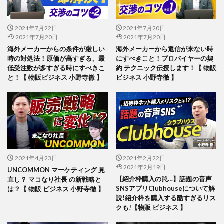
2021年7月22日
2021年7月20日
2021年7月20日
2021年7月20日
海外メーカーからの条件が厳しい
海外メーカーから返信が来ない時
時の対処法！原価が高すぎる、最
にすべきこと！プロバイヤーの契
低受注数が多すぎる時にすべきこ
約 テクニック伝授します！【 物販
と！【 物販ビジネス 小野寺徹 】
ビジネス 小野寺徹 】
2021年4月23日
2021年2月22日
2021年2月19日
UNCOMMON マーケティング 見
【紹介枠購入の罠…】話題の音声
直し？ マコなり社長 の新戦略と
SNSアプリClubhouseについて解
は？【 物販 ビジネス 小野寺徹 】
説!紹介枠を購入する酷すぎるリス
クも!【物販 ビジネス 】