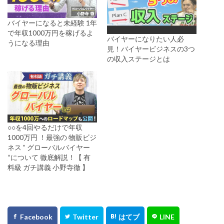
バイヤーになると未経験 1年
で年収1000万円を稼げるよ
バイヤーになりたい人必
うになる理由
見！バイヤービジネスの3つ
の収入ステージとは
○○を4回やるだけで年収
1000万円 ！最強の 物販ビジ
ネス ” グローバルバイヤー
“について 徹底解説！【 有
料級 ガチ講義 小野寺徹 】