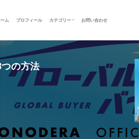
ホーム
プロフィール
カテゴリー
お問い合わせ
クラファン
物販
転売
コンサル
実績者紹介
日記
書籍
旅行
その他
3つの方法