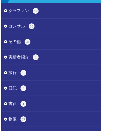
クラファン
89
コンサル
26
その他
20
実績者紹介
1
旅行
2
日記
4
書籍
1
物販
67