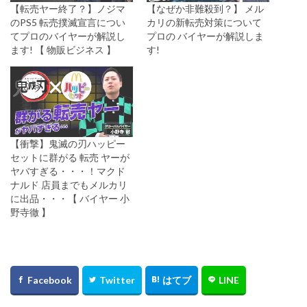
【転売ヤー終了？】ノジマ
【なぜか非難殺到？】 メル
のPS5 転売撲滅宣言につい
カリの新転売対策について
てプロのバイヤーが解説し
プロの バイヤーが解説しま
ます! 【 物販ビジネス 】
す!
【衝撃】鬼滅の刃ハッピー
セットに群がる 転売 ヤーが
ヤバすぎる・・・！マクド
ナルド 店員までもメルカリ
に出品・・・【 バイヤー 小
野寺徹 】