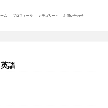
ホーム
プロフィール
カテゴリー
お問い合わせ
クラファン
物販
転売
コンサル
実績者紹介
日記
書籍
旅行
その他
英語